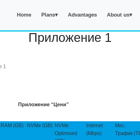
Home
Plans▾
Advantages
About us▾
Приложение 1
е 1
Приложение “Цени”
RAM (GB)
NVMe (GB)
NVMe
Internet
Мес.
Optimised
(Mbps)
Трафик (T