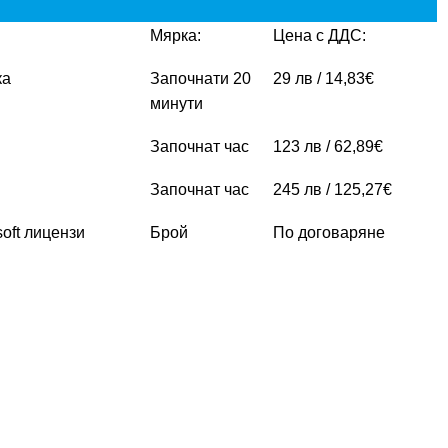
Мярка:
Цена с ДДС:
ка
Започнати 20
29 лв / 14,83€
минути
Започнат час
123 лв / 62,89€
Започнат час
245 лв / 125,27€
oft лицензи
Брой
По договаряне