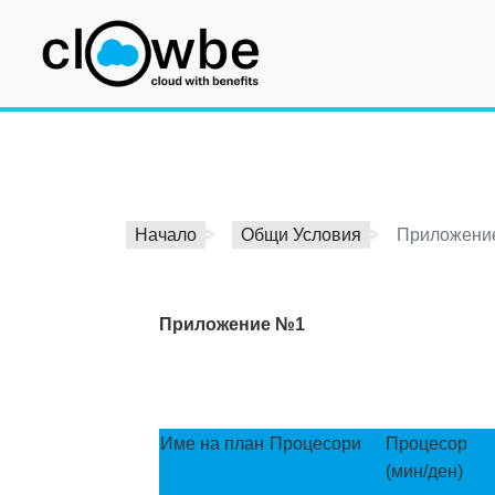
Начало
Общи Условия
Приложени
Приложение №1
Име на план
Процесори
Процесор
(мин/ден)