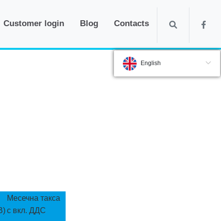
Customer login
Blog
Contacts
English
Месечна такса
B)
с вкл. ДДС