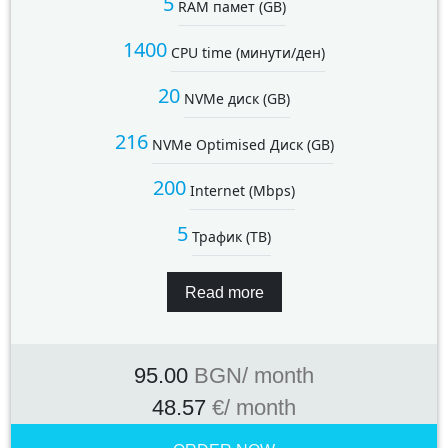
5
RAM памет (GB)
1400
CPU time (минути/ден)
20
NVMe диск (GB)
216
NVMe Optimised Диск (GB)
200
Internet (Mbps)
5
Трафик (TB)
Read more
95.00
BGN
/ month
48.57
€
/ month