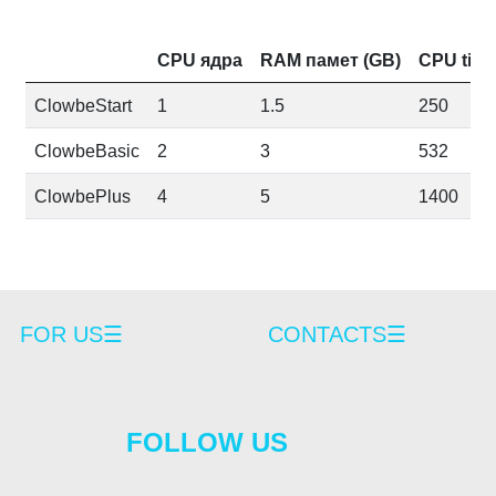
CPU ядра
RAM памет (GB)
CPU time
ClowbeStart
1
1.5
250
ClowbeBasic
2
3
532
ClowbePlus
4
5
1400
FOR US☰
CONTACTS☰
FOLLOW US