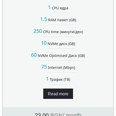
1
CPU ядра
1.5
RAM памет (GB)
250
CPU time (минути/ден)
10
NVMe диск (GB)
60
NVMe Optimised Диск (GB)
75
Internet (Mbps)
1
Трафик (TB)
Read more
23.00
BGN
/ month