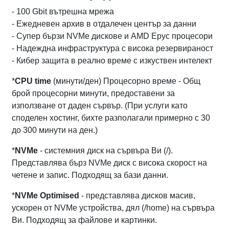
- 100 Gbit вътрешна мрежа
- Ежедневен архив в отдалечен център за данни
- Супер бързи NVMe дискове и AMD Epyc процесори
- Надеждна инфраструктура с висока резервираност
- Кибер защита в реално време с изкуствен интелект
*
CPU time
(минути/ден) Процесорно време - Общ
брой процесорни минути, предоставени за
използване от даден сървър. (При услуги като
споделен хостинг, бихте разполагали примерно с 30
до 300 минути на ден.)
*
NVMe
- системния диск на сървъра Ви (/).
Представлява бърз NVMe диск с висока скорост на
четене и запис. Подходящ за бази данни.
*
NVMe Optimised
- представлява дисков масив,
ускорен от NVMe устройства, дял (/home) на сървъра
Ви. Подходящ за файлове и картинки.