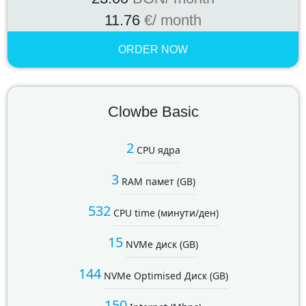
11.76
€
/ month
ORDER NOW
Clowbe Basic
2
CPU ядра
3
RAM памет (GB)
532
CPU time (минути/ден)
15
NVMe диск (GB)
144
NVMe Optimised Диск (GB)
150