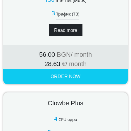
Internet (Mbps)
3
Трафик (TB)
Read more
56.00
BGN
/ month
28.63
€
/ month
ORDER NOW
Clowbe Plus
4
CPU ядра