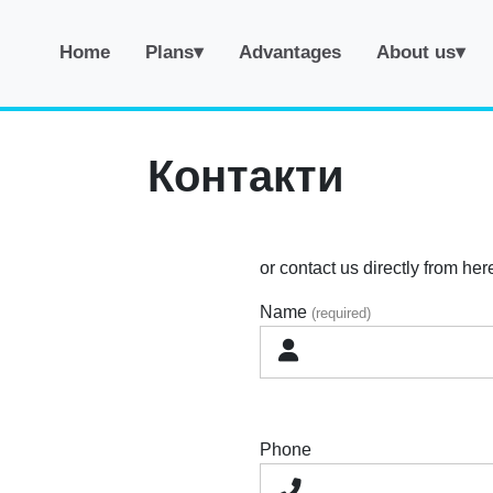
Home
Plans▾
Advantages
About us▾
Контакти
or contact us directly from her
Name
(required)
Phone