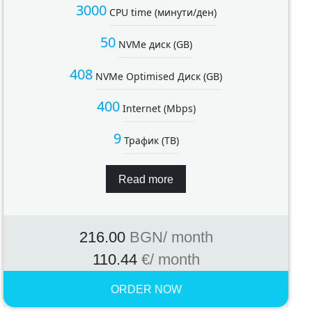
3000
CPU time (минути/ден)
50
NVMe диск (GB)
408
NVMe Optimised Диск (GB)
400
Internet (Mbps)
9
Трафик (TB)
Read more
216.00
BGN
/ month
110.44
€
/ month
ORDER NOW