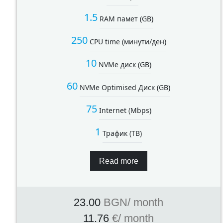
1.5
RAM памет (GB)
250
CPU time (минути/ден)
10
NVMe диск (GB)
60
NVMe Optimised Диск (GB)
75
Internet (Mbps)
1
Трафик (TB)
Read more
23.00
BGN
/ month
11.76
€
/ month