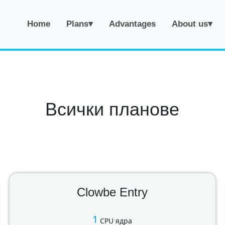
Home
Plans▾
Advantages
About us▾
Всички планове
Clowbe Entry
1
CPU ядра