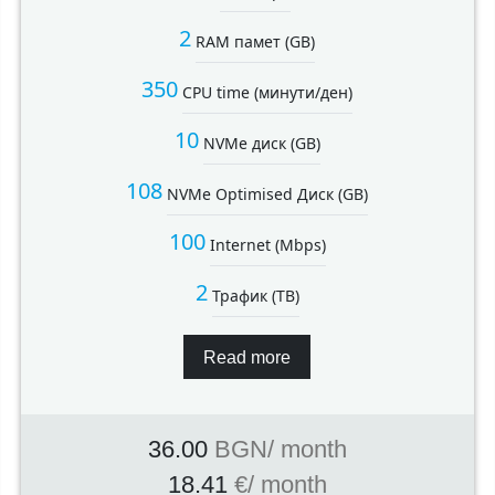
2
RAM памет (GB)
350
CPU time (минути/ден)
10
NVMe диск (GB)
108
NVMe Optimised Диск (GB)
100
Internet (Mbps)
2
Трафик (TB)
Read more
36.00
BGN
/ month
18.41
€
/ month