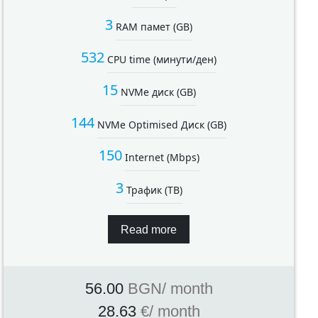
3
RAM памет (GB)
532
CPU time (минути/ден)
15
NVMe диск (GB)
144
NVMe Optimised Диск (GB)
150
Internet (Mbps)
3
Трафик (TB)
Read more
56.00
BGN
/ month
28.63
€
/ month