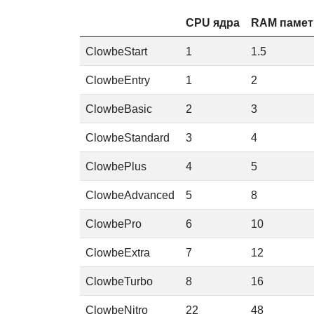
CPU ядра
RAM памет
ClowbeStart
1
1.5
ClowbeEntry
1
2
ClowbeBasic
2
3
ClowbeStandard
3
4
ClowbePlus
4
5
ClowbeAdvanced
5
8
ClowbePro
6
10
ClowbeExtra
7
12
ClowbeTurbo
8
16
ClowbeNitro
22
48