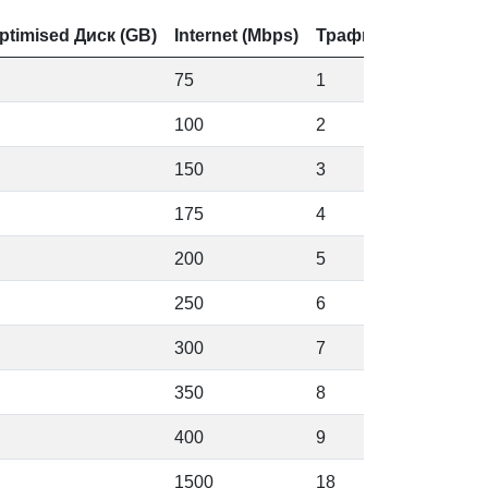
timised Диск (GB)
Internet (Mbps)
Трафик (TB)
Price 
75
1
23.00
100
2
36.00
150
3
56.00
175
4
75.00
200
5
95.00
250
6
124.0
300
7
149.0
350
8
179.0
400
9
216.0
1500
18
489.0