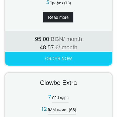
5
Трафик (TB)
Read more
95.00
BGN
/ month
48.57
€
/ month
ORDER NOW
Clowbe Extra
7
CPU ядра
12
RAM памет (GB)