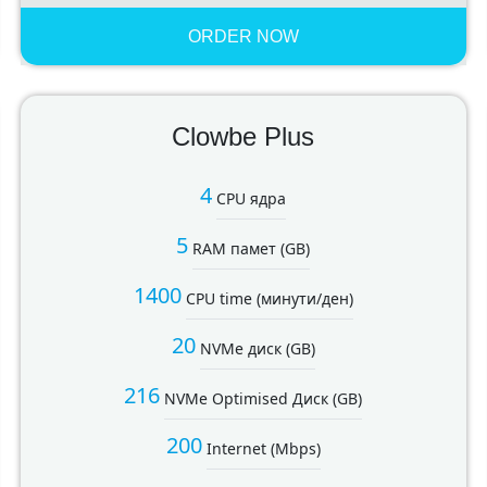
ORDER NOW
Clowbe Plus
4
CPU ядра
5
RAM памет (GB)
1400
CPU time (минути/ден)
20
NVMe диск (GB)
216
NVMe Optimised Диск (GB)
200
Internet (Mbps)